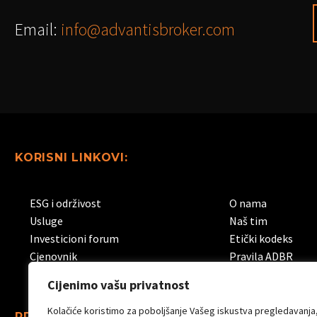
Email:
info@advantisbroker.com
KORISNI LINKOVI:
ESG i održivost
O nama
Usluge
Naš tim
Investicioni forum
Etički kodeks
Cjenovnik
Pravila ADBR
Cijenimo vašu privatnost
Kolačiće koristimo za poboljšanje Vašeg iskustva pregledavanja
PRATITE NAS: