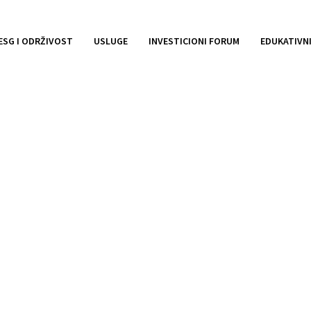
ESG I ODRŽIVOST
USLUGE
INVESTICIONI FORUM
EDUKATIVN
. Istočno Sarajevo – Iz
rte emisije obveznic