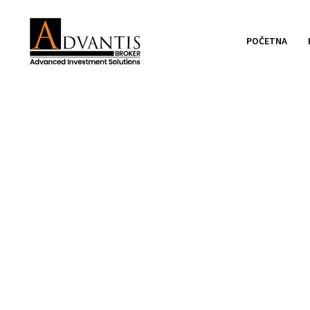
POČETNA
MKD PRO FIN d.o.o
rezultatima četv