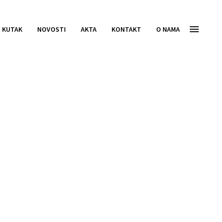
I KUTAK
NOVOSTI
AKTA
KONTAKT
O NAMA
vještaj o
a javnom ponudom