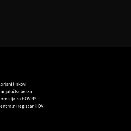
orisni linkovi
anjalučka berza
omisija za HOV RS
entralni registar HOV