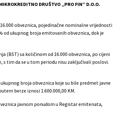
MIKROKREDITNO DRUŠTVO „PRO FIN“ D.O.O.
16.000 obveznica, pojedinačne nominalne vrijednosti
0% od ukupnog broja emitovanih obveznica, dok je
nja (BST) sa količinom od 16.000 obveznica, po cijeni
s tim da se u tom periodu nisu zaključivali poslovi.
 ukupnog broja obveznica koje su bile predmet javne
 putem berze iznosi 1.600.000,00 KM.
e obveznica javnom ponudom u Registar emitenata,