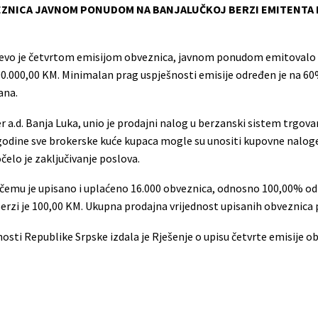
VEZNICA JAVNOM PONUDOM NA BANJALUČKOJ BERZI EMITENTA 
ajevo je četvrtom emisijom obveznica, javnom ponudom emitovalo 
00.000,00 KM. Minimalan prag uspješnosti emisije određen je na 6
ana.
 a.d. Banja Luka, unio je prodajni nalog u berzanski sistem trgova
 godine sve brokerske kuće kupaca mogle su unositi kupovne naloge, 
elo je zaključivanje poslova.
i čemu je upisano i uplaćeno 16.000 obveznica, odnosno 100,00% od
berzi je 100,00 KM. Ukupna prodajna vrijednost upisanih obveznica
ednosti Republike Srpske izdala je Rješenje o upisu četvrte emisij