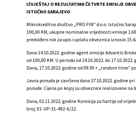
IZVJEŠTAJ O REZULTATIMA ČETVRTE EMISIJE OB
ISTOČNO SARAJEVO
Mikrokreditno društvo „PRO FIN“ d.o.o. Istočno Sar
100,00 KM, ukupne nominalne vrijednosti emisije 1.6
predviđeni rok za upis i uplatu obveznica iznosio 15 d
Dana 14.10.2022. godine agent emisije Advantis Broker
od 100,00 KM. U periodu od 14.10.2022. do 17.10.2022.
Dana, 17.10.2022. godine od 09:30 + „random time” poč
Javna ponuda je završena dana 27.10.2022. godine pr
ponude. Cijena po kojoj su obveznice realizovane na 
Dana, 02.11.2022. godine Komisija za hartije od vrij
broj: 01-UP-31-492-6/22.