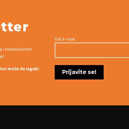
tter
Vaš e-mail
a i investicionim
je!
titor može da izgubi