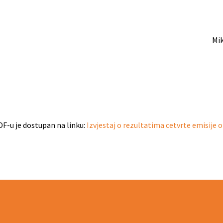
Mik
DF-u je dostupan na linku:
Izvjestaj o rezultatima cetvrte emisije 