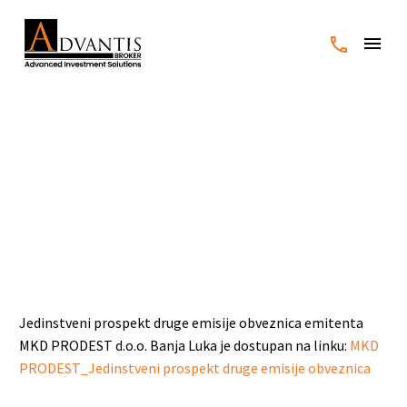
MKD PRODEST d.o.o. Banja
Luka – Jedinstveni
prospekt druge emisije
obveznica
Jedinstveni prospekt druge emisije obveznica emitenta
MKD PRODEST d.o.o. Banja Luka je dostupan na linku:
MKD
PRODEST_Jedinstveni prospekt druge emisije obveznica