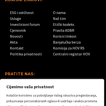
ESG i održivost
O nama
Usluge
Naš tim
Investicioni forum
Etički kodeks
Cjenovnik
Pravila ADBR
Novosti
Korisni linkovi
Akta
Banjalučka berza
Kontakt
Komisija za HOV RS
Politika privatnosti
Centralni registar HOV
PRATITE NAS:
Cijenimo vašu privatnost
Linkedin
Facebook
Instagram
Kolačiće koristimo za poboljšanje Vašeg iskustva pregledavanja,
Youtube
prikazivanje personaliziranih oglasa ili sadržaja i analizu prometa.