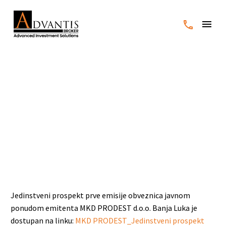
MKD PRODEST d.o.o. Banja
Luka – Jedinstveni
prospekt prve emisije
obveznica javnom
ponudom
Jedinstveni prospekt prve emisije obveznica javnom
ponudom emitenta MKD PRODEST d.o.o. Banja Luka je
dostupan na linku:
MKD PRODEST_Jedinstveni prospekt