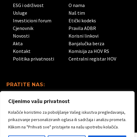
ESG i održivost
O nama
Usluge
Naš tim
Investicioni forum
Etički kodeks
Cjenovnik
Pravila ADBR
Novosti
Korisni linkovi
Akta
Banjalučka berza
Kontakt
Komisija za HOV RS
Politika privatnosti
Centralni registar HOV
PRATITE NAS:
Cijenimo vašu privatnost
Linkedin
Facebook
Instagram
Kolačiće koristimo za poboljšanje Vašeg iskustva pregledavanja,
Youtube
prikazivanje personaliziranih oglasa ili sadržaja i analizu prometa.
Klikom na "Prihvati sve" pristajete na našu upotrebu kolačića.
© Copyright 2024
Advantis Broker a.d.