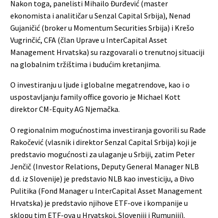
Nakon toga, panelisti Mihailo Đurđević (master
ekonomista i analitičar u Senzal Capital Srbija), Nenad
Gujaničić (broker u Momentum Securities Srbija) i Krešo
Vugrinčić, CFA (član Uprave u InterCapital Asset
Management Hrvatska) su razgovarali o trenutnoj situaciji
na globalnim tržištima i budućim kretanjima.
O investiranju u ljude i globalne megatrendove, kao i o
uspostavljanju family office govorio je Michael Kott
direktor CM-Equity AG Njemačka.
O regionalnim mogućnostima investiranja govorili su Rade
Rakočević (vlasnik i direktor Senzal Capital Srbija) koji je
predstavio mogućnosti za ulaganje u Srbiji, zatim Peter
Jenčič (Investor Relations, Deputy General Manager NLB
d.d. iz Slovenije) je predstavio NLB kao investiciju, a Đivo
Pulitika (Fond Manager u InterCapital Asset Management
Hrvatska) je predstavio njihove ETF-ove i kompanije u
sklopu tim ETF-ova u Hrvatskoj, Sloveniji i Rumuniji).