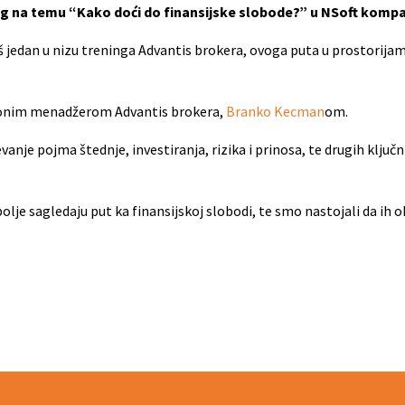
g na temu “Kako doći do finansijske slobode?” u NSoft kompa
š jedan u nizu treninga Advantis brokera, ovoga puta u prostorija
cionim menadžerom Advantis brokera,
Branko Kecman
om.
nje pojma štednje, investiranja, rizika i prinosa, te drugih ključn
 bolje sagledaju put ka finansijskoj slobodi, te smo nastojali da ih