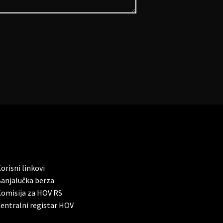
orisni linkovi
anjalučka berza
omisija za HOV RS
entralni registar HOV