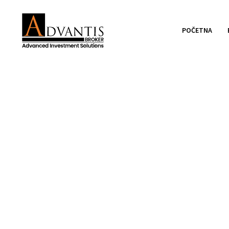
POČETNA
Održan trening na
slobode?” u NSof