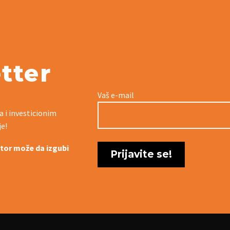
tter
Vaš e-mail
a i investicionim
je!
titor može da izgubi