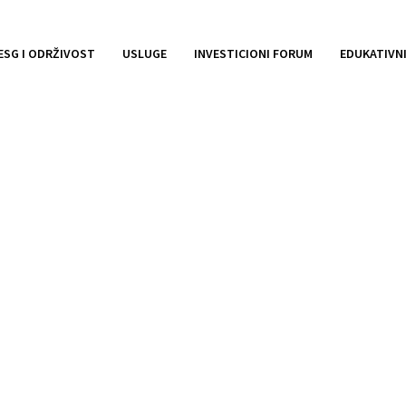
ESG I ODRŽIVOST
USLUGE
INVESTICIONI FORUM
EDUKATIVN
 temu “Kako doći do f
t kompaniji u Mostaru