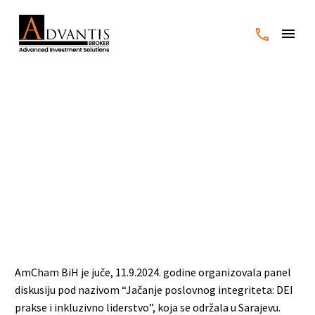
Predstavnici Advantis
Brokera na događaju
“Jačanje poslovnog
integriteta: DEI prakse i
inkluzivno liderstvo”
AmCham BiH je juče, 11.9.2024. godine organizovala panel
diskusiju pod nazivom “Jačanje poslovnog integriteta: DEI
prakse i inkluzivno liderstvo”, koja se održala u Sarajevu.