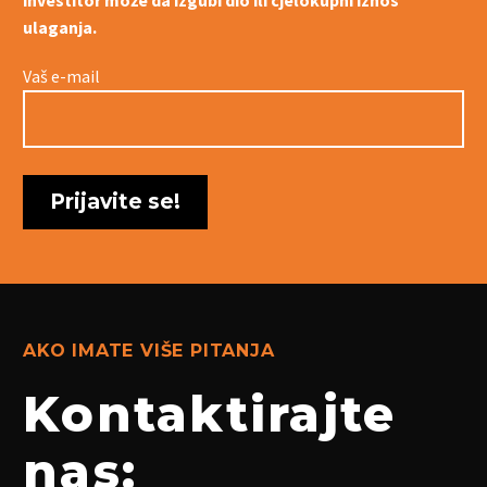
investitor može da izgubi dio ili cjelokupni iznos
ulaganja.
Vaš e-mail
AKO IMATE VIŠE PITANJA
Kontaktirajte
nas: