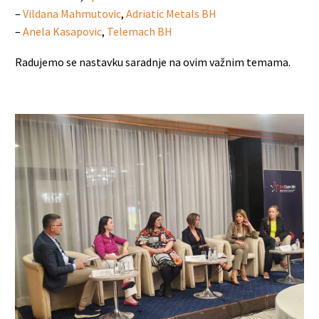
–
Vildana Mahmutovic
,
Adriatic Metals BH
–
Anela Kasapovic
,
Telemach BH
Radujemo se nastavku saradnje na ovim važnim temama.