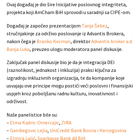
Ovaj događaj je dio šire Inicijative poslovnog integriteta,
projekta koji AmCham BiH sprovodi u saradnji sa CIPE-om.
Događaj je započeo prezentacijom
Tanja Šebez
,
stručnjakinje za održivo poslovanje iz Advantis Brokera,
nakon čega je
Branko Kecman
, direktor
Advantis broker a.d.
Banja Luka
, preuzeo ulogu moderatora panel diskusije.
Zaključak panel diskusije bio je da je integracija DEI
(raznolikost, jednakost i inkluzija) praksi ključna za
izgradnju inkluzivnih organizacija, te da kompanije koje
usvajaju ove principe mogu postići veći poslovni i finansijski
uspjeh kroz poboljšanu radnu kulturu, inovativnost i
održivost.
Naše panelistice bile su:
–
Elma Kadric-Omercajic
,
ZIRA
–
Ganibegovic Lejla
,
UniCredit Bank Bosna i Hercegovina
–
Elmira Lalić
,
Sparkasse Bank dd BiH