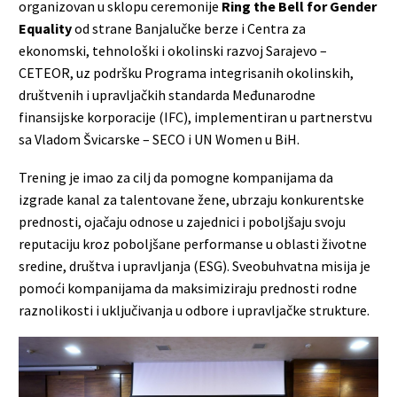
organizovan u sklopu ceremonije
Ring the Bell for Gender
Equality
od strane Banjalučke berze i Centra za
ekonomski, tehnološki i okolinski razvoj Sarajevo –
CETEOR, uz podršku Programa integrisanih okolinskih,
društvenih i upravljačkih standarda Međunarodne
finansijske korporacije (IFC), implementiran u partnerstvu
sa Vladom Švicarske – SECO i UN Women u BiH.
Trening je imao za cilj da pomogne kompanijama da
izgrade kanal za talentovane žene, ubrzaju konkurentske
prednosti, ojačaju odnose u zajednici i poboljšaju svoju
reputaciju kroz poboljšane performanse u oblasti životne
sredine, društva i upravljanja (ESG). Sveobuhvatna misija je
pomoći kompanijama da maksimiziraju prednosti rodne
raznolikosti i uključivanja u odbore i upravljačke strukture.