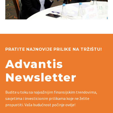
PRATITE NAJNOVIJE PRILIKE NA TRŽIŠTU!
Advantis
Newsletter
Budite u toku sa najvažnijim finansijskim trendovima,
savjetima i investicionim prilikama koje ne želite
propustiti. Vaša budućnost počinje ovdje!