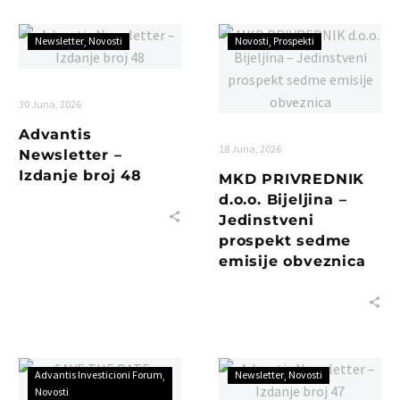
Newsletter
Novosti
Novosti
Prospekti
30 Juna, 2026
Advantis
18 Juna, 2026
Newsletter –
Izdanje broj 48
MKD PRIVREDNIK
d.o.o. Bijeljina –
Jedinstveni
prospekt sedme
emisije obveznica
Advantis Investicioni Forum
Newsletter
Novosti
Novosti