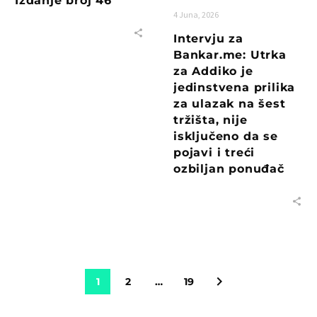
Izdanje broj 46
4 Juna, 2026
Intervju za
Bankar.me: Utrka
za Addiko je
jedinstvena prilika
za ulazak na šest
tržišta, nije
isključeno da se
pojavi i treći
ozbiljan ponuđač
1
2
…
19