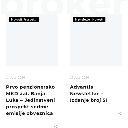
Novosti
Prospekti
Newsletter
Novosti
14 Jula, 2026
13 Jula, 2026
Prvo penzionersko
Advantis
MKD a.d. Banja
Newsletter –
Luka – Jedinstveni
Izdanje broj 51
prospekt sedme
emisije obveznica