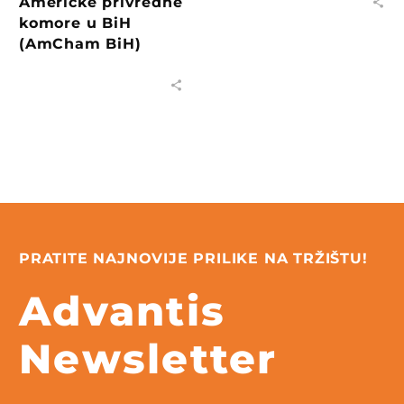
Američke privredne
komore u BiH
(AmCham BiH)
PRATITE NAJNOVIJE PRILIKE NA TRŽIŠTU!
Advantis
Newsletter