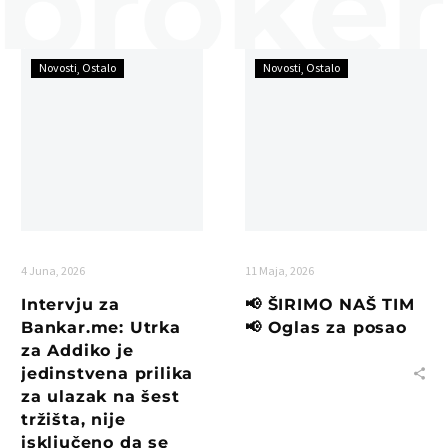
Novosti
Ostalo
Novosti
Ostalo
4 Juna, 2026
11 Maja, 2026
Intervju za
📢 ŠIRIMO NAŠ TIM
Bankar.me: Utrka
📢 Oglas za posao
za Addiko je
jedinstvena prilika
za ulazak na šest
tržišta, nije
isključeno da se