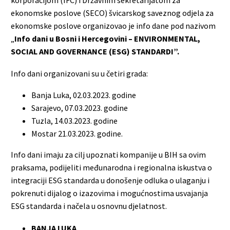
korporacijom (IFC) i Državnim sekretarijatom za
ekonomske poslove (SECO) švicarskog saveznog odjela za
ekonomske poslove organizovao je info dane pod nazivom
„
Info dani u Bosni i Hercegovini – ENVIRONMENTAL,
SOCIAL AND GOVERNANCE (ESG) STANDARDI”.
Info dani organizovani su u četiri grada:
Banja Luka, 02.03.2023. godine
Sarajevo, 07.03.2023. godine
Tuzla, 14.03.2023. godine
Mostar 21.03.2023. godine.
Info dani imaju za cilj upoznati kompanije u BIH sa ovim
praksama, podijeliti međunarodna i regionalna iskustva o
integraciji ESG standarda u donošenje odluka o ulaganju i
pokrenuti dijalog o izazovima i mogućnostima usvajanja
ESG standarda i načela u osnovnu djelatnost.
BANJA LUKA