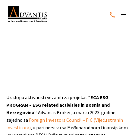
ESG INFO DANI
ORGANIZOVANI U ČETIRI
GRADA U BIH
U sklopu aktivnosti vezanih za projekat “
ECA ESG
PROGRAM – ESG related activities in Bosnia and
Herzegovina“
Advantis Broker, u martu 2023. godine,
zajedno sa
Foreign Investors Council – FIC (Vijeću stranih
investitora)
, u partnerstvu sa Međunarodnom finansijskom