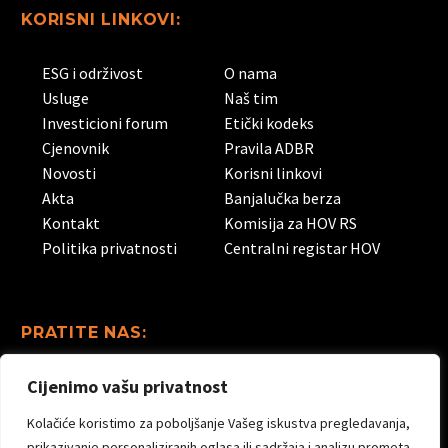
KORISNI LINKOVI:
ESG i održivost
O nama
Usluge
Naš tim
Investicioni forum
Etički kodeks
Cjenovnik
Pravila ADBR
Novosti
Korisni linkovi
Akta
Banjalučka berza
Kontakt
Komisija za HOV RS
Politika privatnosti
Centralni registar HOV
PRATITE NAS:
Cijenimo vašu privatnost
Linkedin
Facebook
Instagram
Kolačiće koristimo za poboljšanje Vašeg iskustva pregledavanja,
Youtube
prikazivanje personaliziranih oglasa ili sadržaja i analizu prometa.