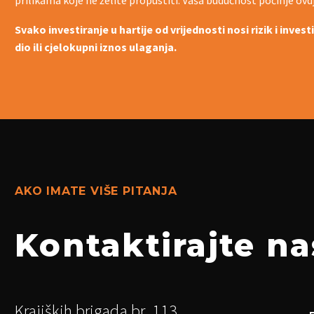
Svako investiranje u hartije od vrijednosti nosi rizik i inves
dio ili cjelokupni iznos ulaganja.
AKO IMATE VIŠE PITANJA
Kontaktirajte na
Krajiških brigada br. 113,