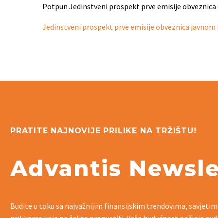
Potpun Jedinstveni prospekt prve emisije obveznica 
Jedinstveni prospekt prve emisije obveznica javn
PRATITE NAJNOVIJE PRILIKE NA TRŽIŠTU!
Advantis Newsle
Budite u toku sa najvažnijim finansijskim trendovima, savjetim
prilikama koje ne želite propustiti. Vaša budućnost počinje ovd