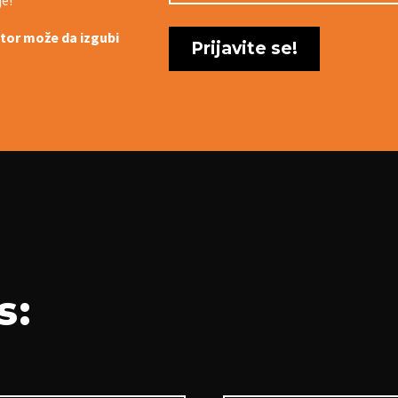
titor može da izgubi
s: