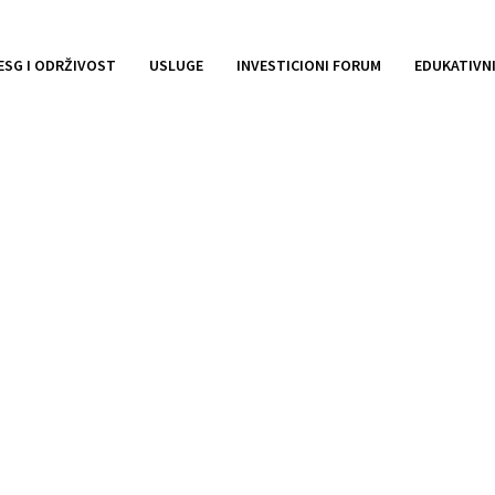
ESG I ODRŽIVOST
USLUGE
INVESTICIONI FORUM
EDUKATIVN
ŠIPOVO d.o.o. Šipovo_
isije obveznica