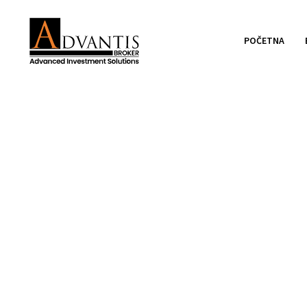
POČETNA
Drvna industrija 
prospekt prve em