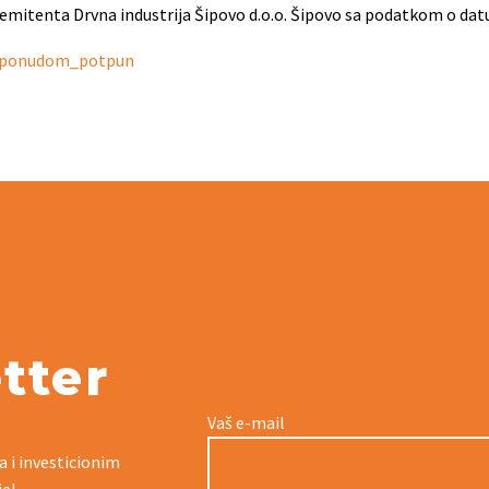
emitenta Drvna industrija Šipovo d.o.o. Šipovo sa podatkom o da
om ponudom_potpun
tter
Vaš e-mail
a i investicionim
je!