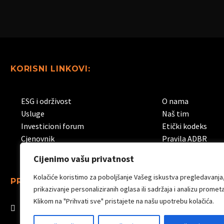
KORISNI LINKOVI:
ESG i održivost
O nama
Usluge
Naš tim
Investicioni forum
Etički kodeks
Cjenovnik
Pravila ADBR
Cijenimo vašu privatnost
Kolačiće koristimo za poboljšanje Vašeg iskustva pregledavanja
PRATITE NAS:
prikazivanje personaliziranih oglasa ili sadržaja i analizu prometa
Klikom na "Prihvati sve" pristajete na našu upotrebu kolačića.
Linkedin
Facebook
Instagram
You