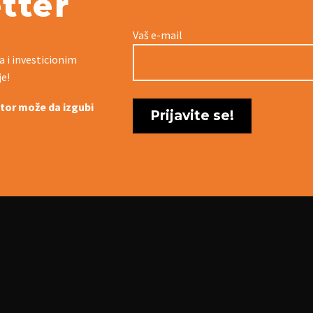
tter
Vaš e-mail
a i investicionim
je!
titor može da izgubi