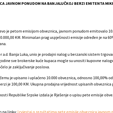
NICA JAVNOM PONUDOM NA BANJALUČKOJ BERZI EMITENTA MIK
ajevo je petom emisijom obveznica, javnom ponudom emitovalo 10.
00.000,00 KM. Minimalan prag uspješnosti emisije određen je na 6
ana.
 a.d. Banja Luka, unio je prodajni nalog u berzanski sistem trgova
 godine sve brokerske kuće kupaca mogle su unositi kupovne naloge, 
elo je zaključivanje poslova.
i čemu je upisano i uplaćeno 10.000 obveznica, odnosno 100,00% od
berzi je 100,00 KM. Ukupna prodajna vrijednost upisanih obveznica
ednosti Republike Srpske izdala je Rješenje o upisu pete emisije o
n na linku:
Izvjestaj o rezultatima pete emisije obveznica javno