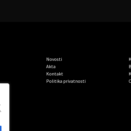
Novosti
K
Akta
B
Kontakt
K
Politika privatnosti
C
,
.
tube