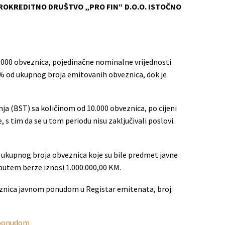
ROKREDITNO DRUŠTVO „PRO FIN“ D.O.O. ISTOČNO
000 obveznica, pojedinačne nominalne vrijednosti
0% od ukupnog broja emitovanih obveznica, dok je
nja (BST) sa količinom od 10.000 obveznica, po cijeni
s tim da se u tom periodu nisu zaključivali poslovi.
 ukupnog broja obveznica koje su bile predmet javne
 putem berze iznosi 1.000.000,00 KM.
bveznica javnom ponudom u Registar emitenata, broj:
m ponudom