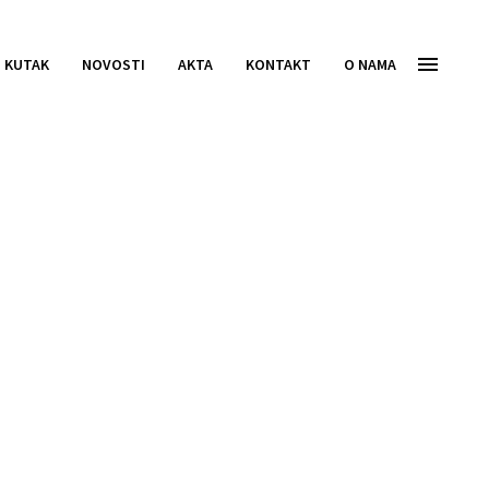
I KUTAK
NOVOSTI
AKTA
KONTAKT
O NAMA
vještaj o
avnom ponudom