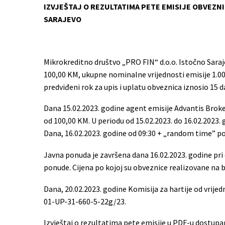
IZVJEŠTAJ O REZULTATIMA PETE EMISIJE OBVEZ
SARAJEVO
Mikrokreditno društvo „PRO FIN“ d.o.o. Istočno Sar
100,00 KM, ukupne nominalne vrijednosti emisije 1.0
predviđeni rok za upis i uplatu obveznica iznosio 15 d
Dana 15.02.2023. godine agent emisije Advantis Broker
od 100,00 KM. U periodu od 15.02.2023. do 16.02.2023.
Dana, 16.02.2023. godine od 09:30 + „random time” poč
Javna ponuda je završena dana 16.02.2023. godine pr
ponude. Cijena po kojoj su obveznice realizovane na 
Dana, 20.02.2023. godine Komisija za hartije od vrij
01-UP-31-660-5-22g/23.
Izvještaj o rezultatima pete emisije u PDF-u dostupa