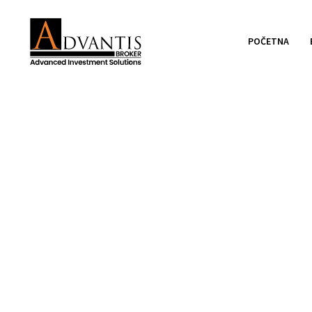
POČETNA
MKD PRO FIN d.o.o
rezultatima pete