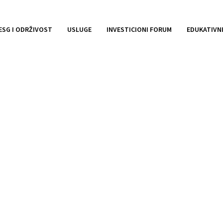
ESG I ODRŽIVOST
USLUGE
INVESTICIONI FORUM
EDUKATIVN
. Istočno Sarajevo – Iz
 emisije obveznica j