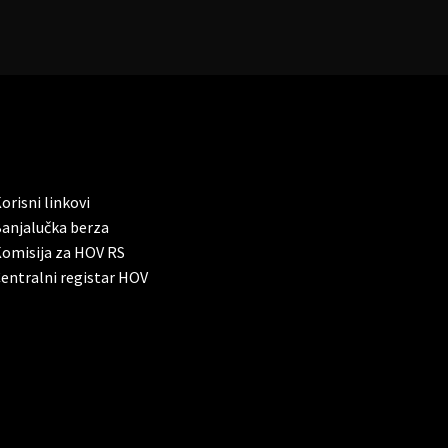
orisni linkovi
anjalučka berza
omisija za HOV RS
entralni registar HOV