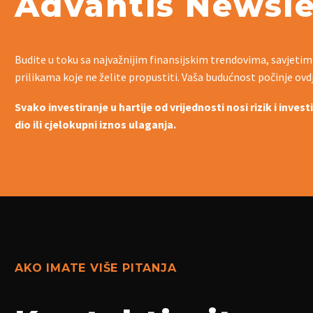
Advantis Newsle
Budite u toku sa najvažnijim finansijskim trendovima, savjetim
prilikama koje ne želite propustiti. Vaša budućnost počinje ovd
Svako investiranje u hartije od vrijednosti nosi rizik i inves
dio ili cjelokupni iznos ulaganja.
AKO IMATE VIŠE PITANJA