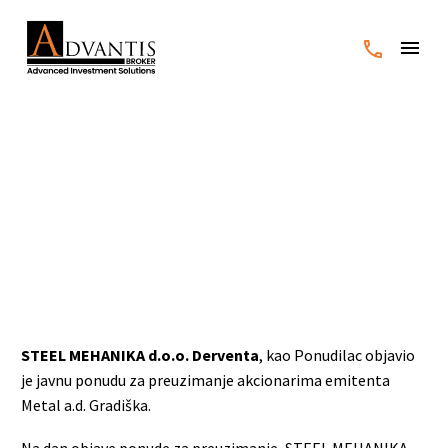
STEEL MEHANIKA iz
Dervente objavio ponudu
za preuzimanje Metal a.d.
Gradiška
STEEL MEHANIKA d.o.o. Derventa
, kao Ponudilac objavio
je javnu ponudu za preuzimanje akcionarima emitenta
Metal a.d. Gradiška.
Na dan objave ponude za preuzimanje, STEEL MEHANIKA