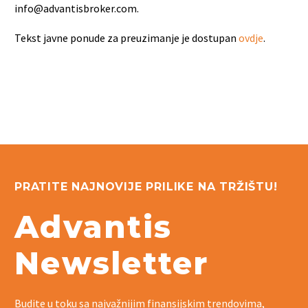
info@advantisbroker.com.
Tekst javne ponude za preuzimanje je dostupan
ovdje
.
PRATITE NAJNOVIJE PRILIKE NA TRŽIŠTU!
Advantis
Newsletter
Budite u toku sa najvažnijim finansijskim trendovima,