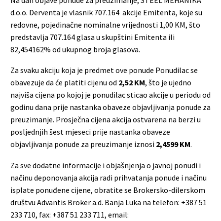
d.o.o. Derventa je vlasnik 707.164 akcije Emitenta, koje su
redovne, pojedinačne nominalne vrijednosti 1,00 KM, što
predstavlja 707.164 glasa u skupštini Emitenta ili
82,454162% od ukupnog broja glasova.
Za svaku akciju koja je predmet ove ponude Ponudilac se
obavezuje da će platiti cijenu od
2,52 KM
, što je ujedno
najviša cijena po kojoj je ponudilac sticao akcije u periodu od
godinu dana prije nastanka obaveze objavljivanja ponude za
preuzimanje. Prosječna cijena akcija ostvarena na berzi u
posljednjih šest mjeseci prije nastanka obaveze
objavljivanja ponude za preuzimanje iznosi
2,4599 KM
.
Za sve dodatne informacije i objašnjenja o javnoj ponudi i
načinu deponovanja akcija radi prihvatanja ponude i načinu
isplate ponuđene cijene, obratite se Brokersko-dilerskom
društvu Advantis Broker a.d. Banja Luka na telefon: +387 51
233 710, fax: +387 51 233 711, email: